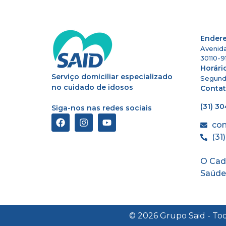
Ender
Avenida
30110-9
Horári
Serviço domiciliar especializado
Segunda
no cuidado de idosos
Conta
(31) 3
Siga-nos nas redes sociais
co
(31
O Cad
Saúde
© 2026 Grupo Said - Tod