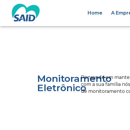
Home
A Empr
Monitoramento
Pensando em manter
com a sua família nó
Eletrônico
de monitoramento c