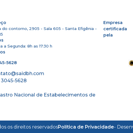
eço
Empresa
 do contorno, 2905 - Sala 605 - Santa Efigênia -
certificada
15
pela
os
 a Segunda: 8h as 17:30 h
tos
045-5628
ntato@saidbh.com
) 3045-5628
astro Nacional de Estabelecimentos de
os os direitos reservados
Política de Privacidade
- Desen