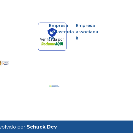
Empresa
Empresa
cadastrada
associada
na
à
Verificada por
volvido por
Schuck Dev